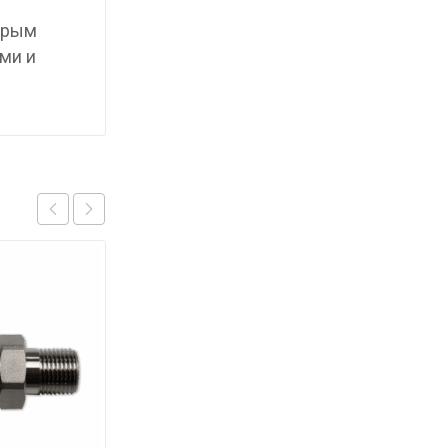
торым
ми и