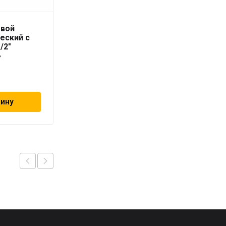
овой
Радиатор тип 22 300 x
еский с
2200
/2″
«Universalheizkorper»
»
(Viessmann)
универсальный
16 800
₽
зину
В корзину