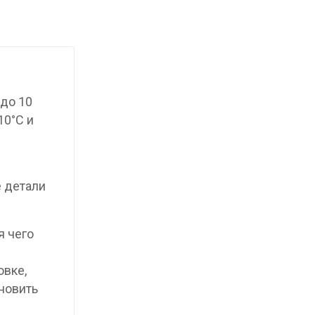
до 10
10°C и
е детали
я чего
овке,
новить