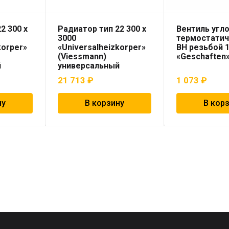
2 300 x
Радиатор тип 22 300 x
Вентиль угл
3000
термостатич
korper»
«Universalheizkorper»
ВН резьбой 1
(Viessmann)
«Geschaften
й
универсальный
21 713
₽
1 073
₽
ну
В корзину
В кор