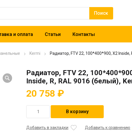
авка и оплата
Статьи
Контакты
панельные
Kermi
Радиатор, FTV 22, 100*400*900, X2 Inside, 
Радиатор, FTV 22, 100*400*900
Inside, R, RAL 9016 (белый), Ke
20 758
₽
Количество
В корзину
товара
Радиатор,
FTV
Добавить в закладки
Добавить к сравнению