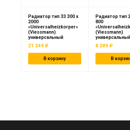
Радиатор тип 33 300 x
Радиатор тип 2
2000
800
«Universalheizkorper»
«Universalheiz
(Viessmann)
(Viessmann)
универсальный
универсальны
21 249
₽
8 289
₽
В корзину
В корзи