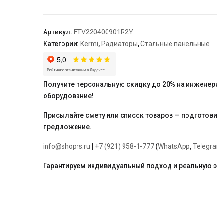
22,
100*400*900,
X2
Артикул:
FTV220400901R2Y
Inside,
Категории:
Kermi
,
Радиаторы
,
Стальные панельные
R,
RAL
9016
(белый),
Получите персональную скидку до 20% на инженер
Kermi
оборудование!
Присылайте смету или список товаров — подготов
предложение.
info@shoprs.ru
|
+7 (921) 958-1-777
(
WhatsApp
,
Telegr
Гарантируем индивидуальный подход и реальную 