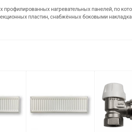
вух профилированных нагревательных панелей, по ко
нвекционных пластин, снабжённых боковыми накладка