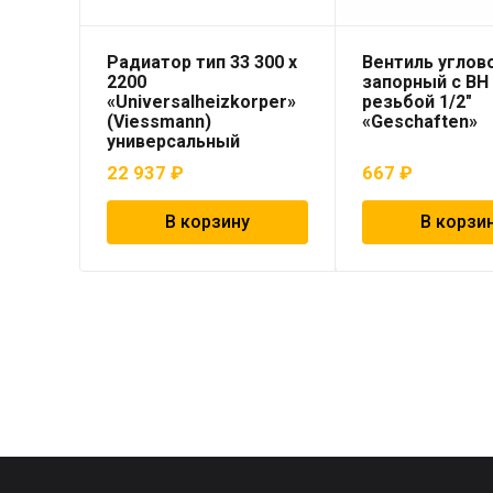
Радиатор тип 33 300 x
Вентиль углов
2200
запорный с ВН
«Universalheizkorper»
резьбой 1/2″
(Viessmann)
«Geschaften»
универсальный
22 937
₽
667
₽
В корзину
В корзи