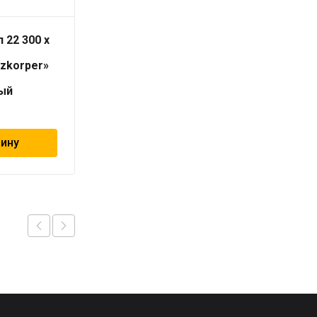
 22 300 x
Радиатор тип 22 300 x
1800
izkorper»
«Universalheizkorper»
(Viessmann)
ый
универсальный
14 352
₽
зину
В корзину