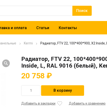
авка и оплата
Статьи
Контакты
панельные
Kermi
Радиатор, FTV 22, 100*400*900, X2 Inside, 
Радиатор, FTV 22, 100*400*900
Inside, L, RAL 9016 (белый), Ke
20 758
₽
Количество
В корзину
товара
Радиатор,
FTV
Добавить в закладки
Добавить к сравнению