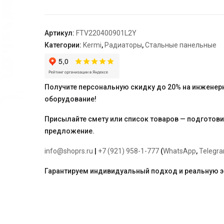
22,
100*400*900,
X2
Артикул:
FTV220400901L2Y
Inside,
Категории:
Kermi
,
Радиаторы
,
Стальные панельные
L,
RAL
9016
(белый),
Получите персональную скидку до 20% на инженер
Kermi
оборудование!
Присылайте смету или список товаров — подготов
предложение.
info@shoprs.ru
|
+7 (921) 958-1-777
(
WhatsApp
,
Telegr
Гарантируем индивидуальный подход и реальную 