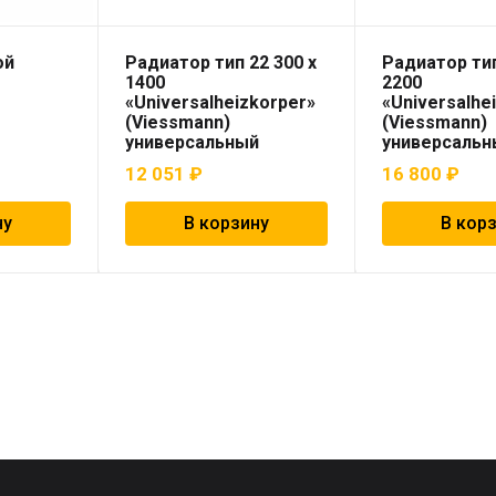
ой
Радиатор тип 22 300 x
Радиатор тип
1400
2200
«Universalheizkorper»
«Universalhe
(Viessmann)
(Viessmann)
универсальный
универсальн
12 051
₽
16 800
₽
ну
В корзину
В кор