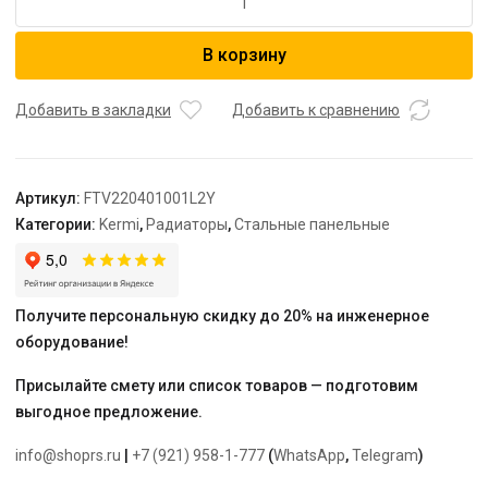
товара
Радиатор,
В корзину
FTV
22,
100*400*1000,
Добавить в закладки
Добавить к сравнению
X2
Inside,
L,
Артикул:
FTV220401001L2Y
RAL
Категории:
Kermi
,
Радиаторы
,
Стальные панельные
9016
(белый),
Kermi
Получите персональную скидку до 20% на инженерное
оборудование!
Присылайте смету или список товаров — подготовим
выгодное предложение.
info@shoprs.ru
|
+7 (921) 958-1-777
(
WhatsApp
,
Telegram
)