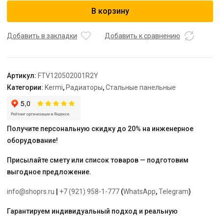
Радиатор,
В корзину
FTV
12,
64*500*2000,
Добавить в закладки
Добавить к сравнению
X2
Inside,
R,
Артикул:
FTV120502001R2Y
RAL
Категории:
Kermi
,
Радиаторы
,
Стальные панельные
9016
(белый),
Kermi
Получите персональную скидку до 20% на инженерное
оборудование!
Присылайте смету или список товаров — подготовим
выгодное предложение.
info@shoprs.ru
|
+7 (921) 958-1-777
(
WhatsApp
,
Telegram
)
Гарантируем индивидуальный подход и реальную