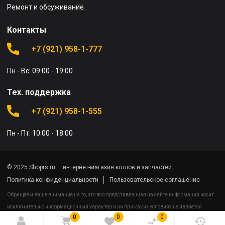
Ремонт и обсуживание
Контакты
+7 (921) 958-1-777
Пн - Вс: 09:00 - 19:00
Тех. поддержка
+7 (921) 958-1-555
Пн - Пт: 10:00 - 18:00
© 2025 Shoprs.ru — интернет-магазин котлов и запчастей
Политика конфиденциальности
Пользовательское соглашение
Обращаем ваше внимание на то, что вся представленная на сайте информация носит
исключительно информационный характер и ни при каких условиях не является
0
0
0
публичной офертой определяемой положениями Статьи 437(2) Гражданского кодекса