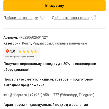
Радиатор,
В корзину
FK0
22,
100*600*2600,
Добавить в закладки
Добавить к сравнению
X2
Inside,
RAL
Артикул:
FK0220602601N2Y
9016
Категории:
Kermi
,
Радиаторы
,
Стальные панельные
(белый)
Kermi
Получите персональную скидку до 20% на инженерное
оборудование!
Присылайте смету или список товаров — подготовим
выгодное предложение.
info@shoprs.ru
|
+7 (921) 958-1-777
(
WhatsApp
,
Telegram
)
Гарантируем индивидуальный подход и реальную