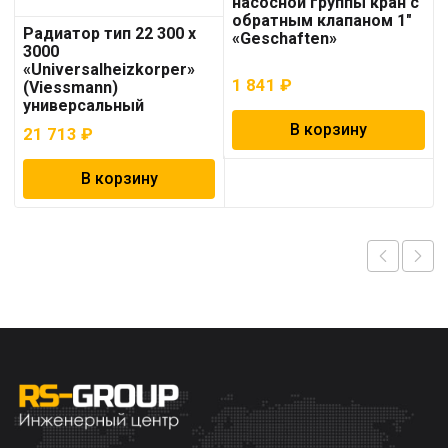
насосной группы кран с
обратным клапаном 1″
Радиатор тип 22 300 x
«Geschaften»
3000
«Universalheizkorper»
1 841
₽
(Viessmann)
универсальный
В корзину
21 713
₽
В корзину