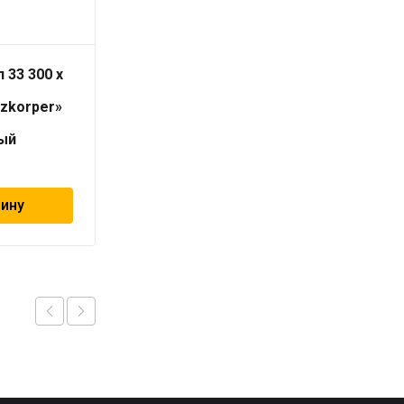
 33 300 x
Радиатор тип 22 300 x
2200
izkorper»
«Universalheizkorper»
(Viessmann)
ый
универсальный
16 800
₽
зину
В корзину