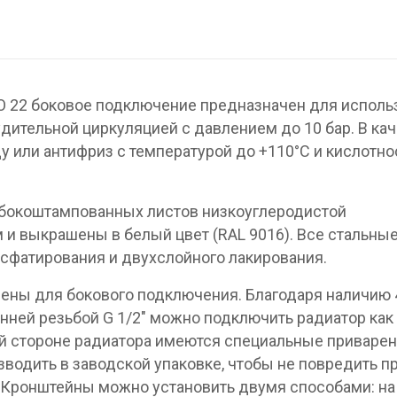
O 22 боковое подключение предназначен для исполь
дительной циркуляцией с давлением до 10 бар. В ка
у или антифриз с температурой до +110°C и кислотн
убокоштампованных листов низкоуглеродистой
 и выкрашены в белый цвет (RAL 9016). Все стальны
сфатирования и двухслойного лакирования.
ены для бокового подключения. Благодаря наличию 
нней резьбой G 1/2″ можно подключить радиатор как
дней стороне радиатора имеются специальные приваре
водить в заводской упаковке, чтобы не повредить п
 Кронштейны можно установить двумя способами: на