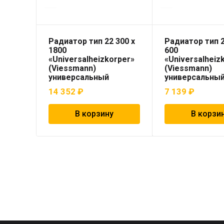
Радиатор тип 22 300 x
Радиатор тип 2
1800
600
«Universalheizkorper»
«Universalheiz
(Viessmann)
(Viessmann)
универсальный
универсальны
14 352
₽
7 139
₽
В корзину
В корзи