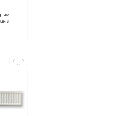
торым
ми и