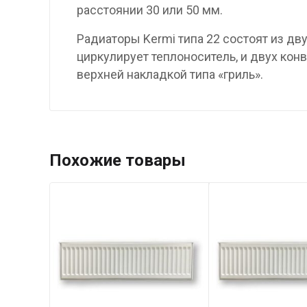
расстоянии 30 или 50 мм.
Радиаторы Kermi типа 22 состоят из д
циркулирует теплоноситель, и двух ко
верхней накладкой типа «гриль».
Похожие товары