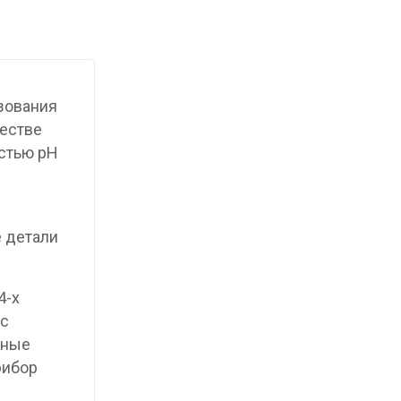
зования
честве
остью pH
е детали
4-х
 с
нные
рибор