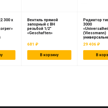
2 300 х
Вентиль прямой
Радиатор тип
запорный с ВН
3000
korper»
резьбой 1/2″
«Universalhe
«Geschaften»
(Viessmann)
й
универсальн
681
₽
29 406
₽
ну
В корзину
В кор