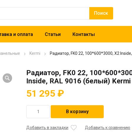
авка и оплата
Статьи
Контакты
панельные
Kermi
Радиатор, FK0 22, 100*600*3000, X2 Inside
Радиатор, FK0 22, 100*600*300
Inside, RAL 9016 (белый) Kermi
51 295
₽
Количество
В корзину
товара
Радиатор,
FK0
Добавить в закладки
Добавить к сравнению