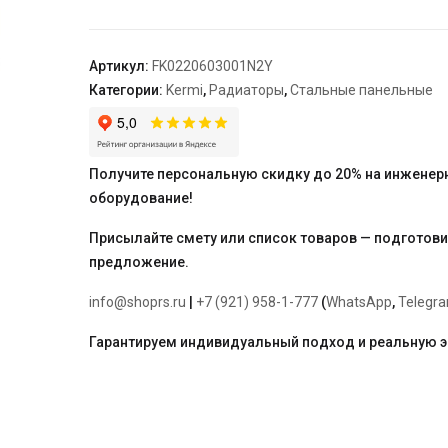
22,
100*600*3000,
X2
Артикул:
FK0220603001N2Y
Inside,
Категории:
Kermi
,
Радиаторы
,
Стальные панельные
RAL
9016
(белый)
Kermi
Получите персональную скидку до 20% на инженер
оборудование!
Присылайте смету или список товаров — подготов
предложение.
info@shoprs.ru
|
+7 (921) 958-1-777
(
WhatsApp
,
Telegr
Гарантируем индивидуальный подход и реальную 