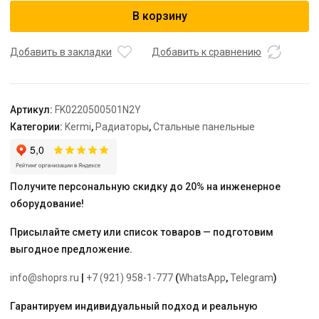
Радиатор,
В корзину
FK0
22,
100*500*500,
Добавить в закладки
Добавить к сравнению
X2
Inside,
RAL
Артикул:
FK0220500501N2Y
9016
Категории:
Kermi
,
Радиаторы
,
Стальные панельные
(белый),
Kermi
Получите персональную скидку до 20% на инженерное
оборудование!
Присылайте смету или список товаров — подготовим
выгодное предложение.
info@shoprs.ru
|
+7 (921) 958-1-777
(
WhatsApp
,
Telegram
)
Гарантируем индивидуальный подход и реальную