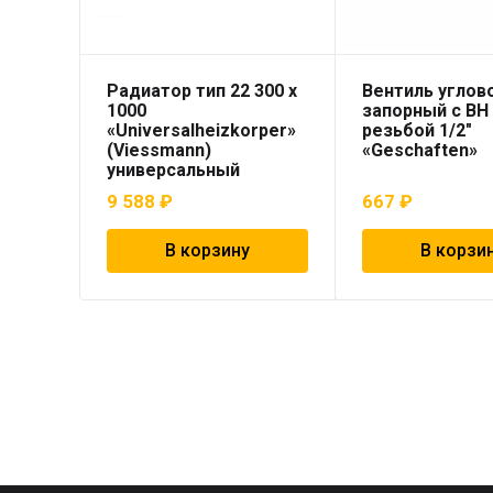
Радиатор тип 22 300 x
Вентиль углов
1000
запорный с ВН
«Universalheizkorper»
резьбой 1/2″
(Viessmann)
«Geschaften»
универсальный
9 588
₽
667
₽
В корзину
В корзи