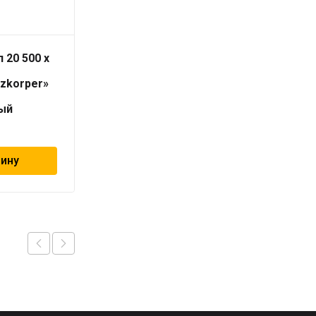
 20 500 x
Радиатор тип 22 300 x
1200
izkorper»
«Universalheizkorper»
(Viessmann)
ый
универсальный
10 738
₽
зину
В корзину