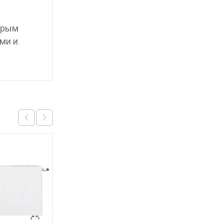
торым
ми и