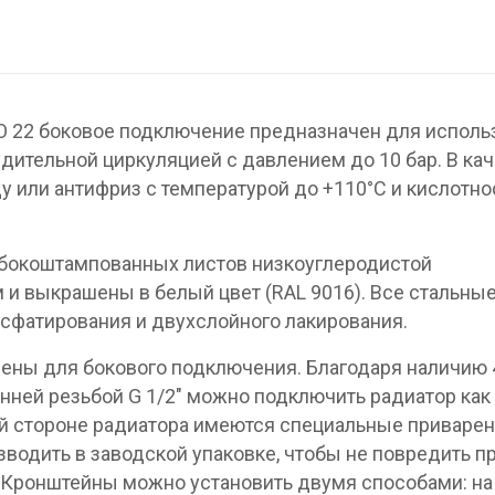
O 22 боковое подключение предназначен для исполь
дительной циркуляцией с давлением до 10 бар. В ка
у или антифриз с температурой до +110°C и кислотн
убокоштампованных листов низкоуглеродистой
 и выкрашены в белый цвет (RAL 9016). Все стальны
сфатирования и двухслойного лакирования.
ены для бокового подключения. Благодаря наличию 
нней резьбой G 1/2″ можно подключить радиатор как
дней стороне радиатора имеются специальные приваре
водить в заводской упаковке, чтобы не повредить п
 Кронштейны можно установить двумя способами: на