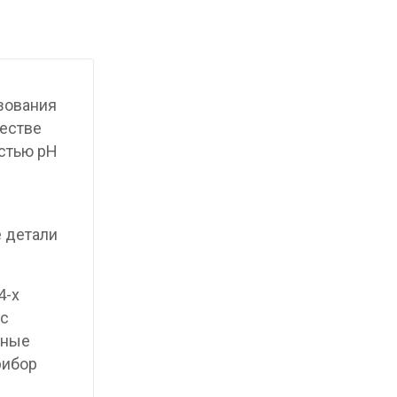
зования
честве
остью pH
е детали
4-х
 с
нные
рибор