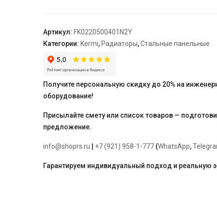
22,
100*500*400,
X2
Артикул:
FK0220500401N2Y
Inside,
Категории:
Kermi
,
Радиаторы
,
Стальные панельные
RAL
9016
(белый),
Kermi
Получите персональную скидку до 20% на инженер
оборудование!
Присылайте смету или список товаров — подготов
предложение.
info@shoprs.ru
|
+7 (921) 958-1-777
(
WhatsApp
,
Telegr
Гарантируем индивидуальный подход и реальную 