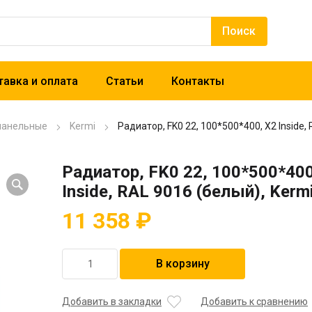
авка и оплата
Статьи
Контакты
панельные
Kermi
Радиатор, FK0 22, 100*500*400, X2 Inside,
Радиатор, FK0 22, 100*500*400
Inside, RAL 9016 (белый), Kerm
11 358
₽
Количество
В корзину
товара
Радиатор,
FK0
Добавить в закладки
Добавить к сравнению