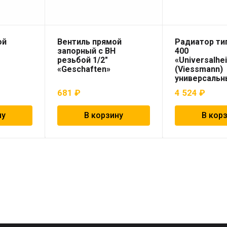
ой
Вентиль прямой
Радиатор тип
запорный с ВН
400
резьбой 1/2″
«Universalhe
«Geschaften»
(Viessmann)
универсальн
681
₽
4 524
₽
ну
В корзину
В кор