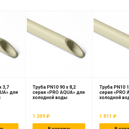
 3,7
Труба PN10 90 x 8,2
Труба PN10 1
UA» для
серая «PRO AQUA» для
серая «PRO 
ы
холодной воды
холодной во
1 209
₽
1 811
₽
ну
В корзину
В кор