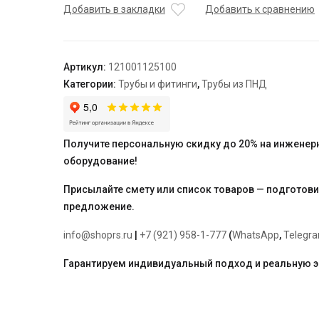
ПНД
Добавить в закладки
Добавить к сравнению
компр.
соединительная
c
Артикул:
121001125100
наружной
Категории:
Трубы и фитинги
,
Трубы из ПНД
резьбой
25х1"
(140/35)
VALFEX
Получите персональную скидку до 20% на инженер
оборудование!
Присылайте смету или список товаров — подготов
предложение.
info@shoprs.ru
|
+7 (921) 958-1-777
(
WhatsApp
,
Telegr
Гарантируем индивидуальный подход и реальную 