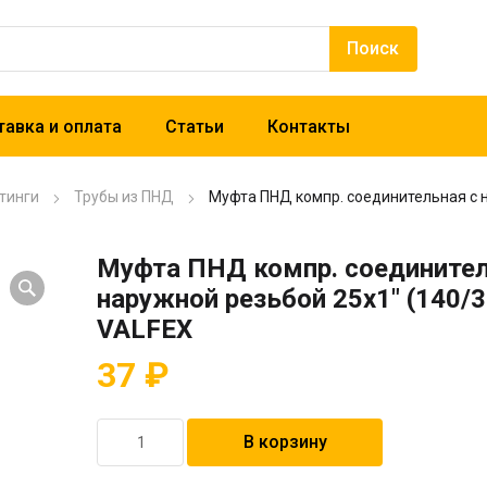
авка и оплата
Статьи
Контакты
тинги
Трубы из ПНД
Муфта ПНД компр. соединительная c н
Муфта ПНД компр. соединител
наружной резьбой 25х1″ (140/3
VALFEX
37
₽
Количество
В корзину
товара
Муфта