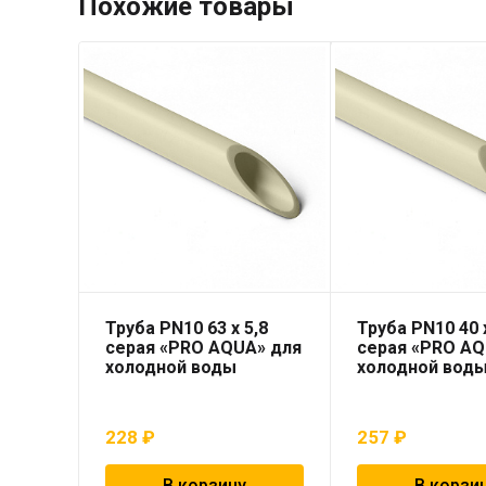
Похожие товары
Труба PN10 63 x 5,8
Труба PN10 40 x
серая «PRO AQUA» для
серая «PRO AQ
холодной воды
холодной вод
228
₽
257
₽
В корзину
В корзи