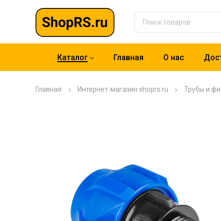
Каталог
Главная
О нас
Дост
Главная
Интернет-магазин shoprs.ru
Трубы и фи