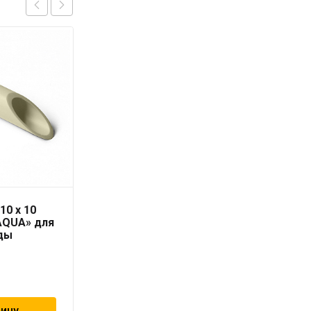
10 x 10
Труба PN-10 20х1,9 мм
AQUA» для
«PRO AQUA»
ды
65
₽
зину
В корзину