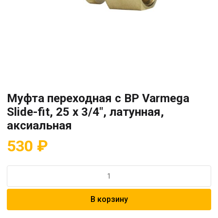
Муфта переходная с ВР Varmega
Slide-fit, 25 х 3/4″, латунная,
аксиальная
530
₽
Количество
товара
Муфта
В корзину
переходная
с