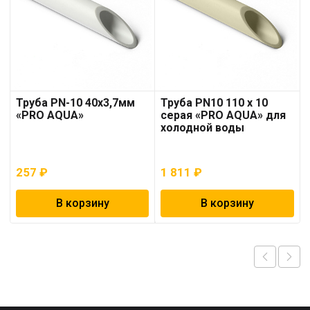
Труба PN-10 40х3,7мм
Труба PN10 110 x 10
«PRO AQUA»
серая «PRO AQUA» для
холодной воды
257
₽
1 811
₽
В корзину
В корзину