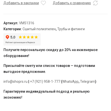
ВР
Добавить в закладки
Добавить к сравнению
Varmega
Slide-
fit,
Артикул:
VM51316
25
Категории:
Сшитый полиэтилен
,
Трубы и фитинги
х
3/4",
латунная,
аксиальная
Получите персональную скидку до 20% на инженерное
оборудование!
Присылайте смету или список товаров — подготовим
выгодное предложение.
info@shoprs.ru
|
+7 (921) 958-1-777
(
WhatsApp
,
Telegram
)
Гарантируем индивидуальный подход и реальную
экономию!