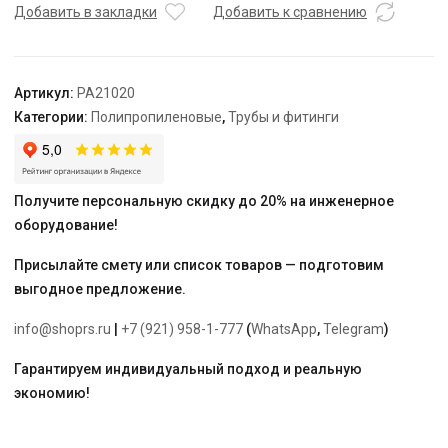
HP
Добавить в закладки
Добавить к сравнению
40
-
1
Артикул:
PA21020
1/4"
Категории:
Полипропиленовые
,
Трубы и фитинги
"PRO
AQUA"
Получите персональную скидку до 20% на инженерное
оборудование!
Присылайте смету или список товаров — подготовим
выгодное предложение.
info@shoprs.ru
|
+7 (921) 958-1-777
(
WhatsApp
,
Telegram
)
Гарантируем индивидуальный подход и реальную
экономию!