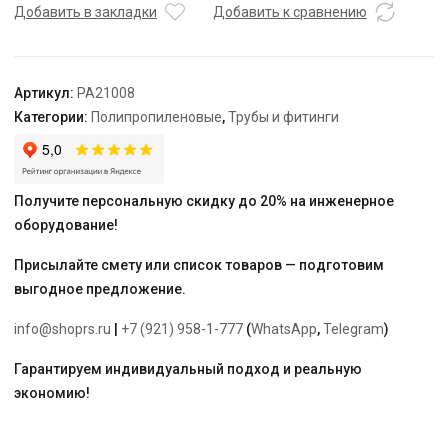
HP
Добавить в закладки
Добавить к сравнению
20
-
1/2"
Артикул:
PA21008
"PRO
Категории:
Полипропиленовые
,
Трубы и фитинги
AQUA"
Получите персональную скидку до 20% на инженерное
оборудование!
Присылайте смету или список товаров — подготовим
выгодное предложение.
info@shoprs.ru
|
+7 (921) 958-1-777
(
WhatsApp
,
Telegram
)
Гарантируем индивидуальный подход и реальную
экономию!