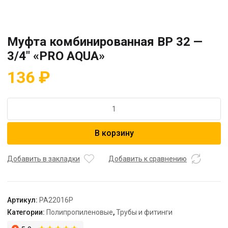
Муфта комбинированная BP 32 —
3/4″ «PRO AQUA»
136
₽
Количество
товара
Муфта
В корзину
комбинированная
BP
32
Добавить в закладки
Добавить к сравнению
-
3/4"
"PRO
Артикул:
PA22016P
AQUA"
Категории:
Полипропиленовые
,
Трубы и фитинги