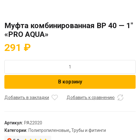
Муфта комбинированная BP 40 — 1″
«PRO AQUA»
291
₽
Количество
товара
Муфта
В корзину
комбинированная
BP
40
Добавить в закладки
Добавить к сравнению
-
1"
"PRO
Артикул:
PA22020
AQUA"
Категории:
Полипропиленовые
,
Трубы и фитинги