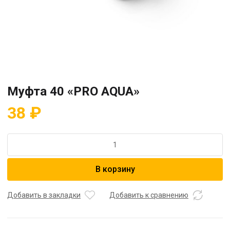
Муфта 40 «PRO AQUA»
38
₽
Количество
товара
Муфта
В корзину
40
"PRO
AQUA"
Добавить в закладки
Добавить к сравнению