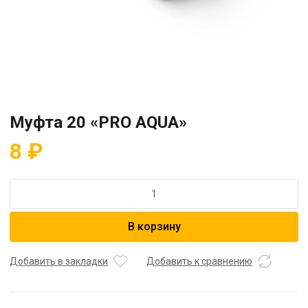
Муфта 20 «PRO AQUA»
8
₽
Количество
товара
Муфта
В корзину
20
"PRO
AQUA"
Добавить в закладки
Добавить к сравнению