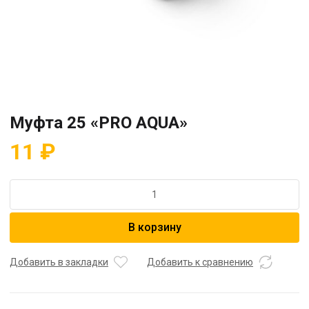
Муфта 25 «PRO AQUA»
11
₽
Количество
товара
Муфта
В корзину
25
"PRO
AQUA"
Добавить в закладки
Добавить к сравнению