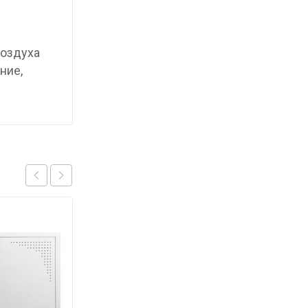
воздуха
ние,