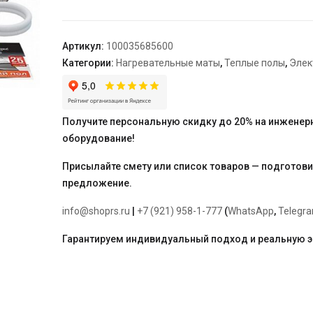
"Теплолюкс"
Alumia
150
Артикул:
100035685600
Вт/1,0
Категории:
Нагревательные маты
,
Теплые полы
,
Элек
кв.м
Получите персональную скидку до 20% на инженер
оборудование!
Присылайте смету или список товаров — подготов
предложение.
info@shoprs.ru
|
+7 (921) 958-1-777
(
WhatsApp
,
Telegr
Гарантируем индивидуальный подход и реальную 