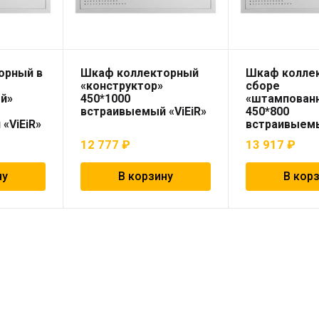
орный в
Шкаф коллекторный
Шкаф колле
«конструктор»
сборе
й»
450*1000
«штампован
встраивыемый «ViEiR»
450*800
«ViEiR»
встраивыемы
12 777
₽
13 917
₽
ну
В корзину
В кор