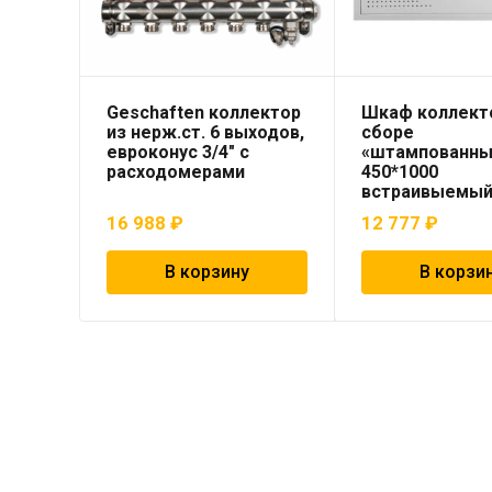
Geschaften коллектор
Шкаф коллект
из нерж.ст. 6 выходов,
сборе
евроконус 3/4″ с
«штампованны
расходомерами
450*1000
встраивыемый 
16 988
₽
12 777
₽
В корзину
В корзи