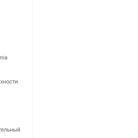
mia
хности.
ательный