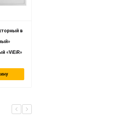
кторный в
Шкаф коллекторный в
сборе
ный»
«штампованный»
450*1200
й «ViEiR»
встраивыемый «ViEiR»
21 013
₽
зину
В корзину