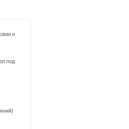
сями и
ол под
ений)