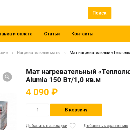
авка и оплата
Статьи
Контакты
ские
Нагревательные маты
Мат нагревательный «Теплолюкс
Мат нагревательный «Теплол
Alumia 150 Вт/1,0 кв.м
4 090
₽
Количество
В корзину
товара
Мат
нагревательный
Добавить в закладки
Добавить к сравнению