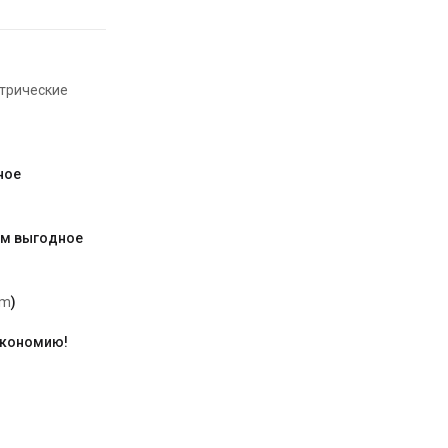
трические
ное
им выгодное
am
)
экономию!