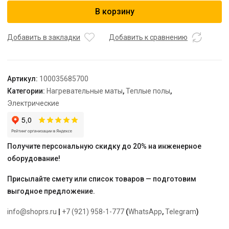
Мат
В корзину
нагревательный
"Теплолюкс"
Alumia
Добавить в закладки
Добавить к сравнению
225
Вт/1,5
кв.м
Артикул:
100035685700
Категории:
Нагревательные маты
,
Теплые полы
,
Электрические
Получите персональную скидку до 20% на инженерное
оборудование!
Присылайте смету или список товаров — подготовим
выгодное предложение.
info@shoprs.ru
|
+7 (921) 958-1-777
(
WhatsApp
,
Telegram
)