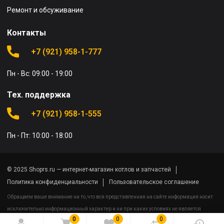
Ремонт и обсуживание
Контакты
+7 (921) 958-1-777
Пн - Вс: 09:00 - 19:00
Тех. поддержка
+7 (921) 958-1-555
Пн - Пт: 10:00 - 18:00
© 2025 Shoprs.ru — интернет-магазин котлов и запчастей
Политика конфиденциальности
Пользовательское соглашение
Обращаем ваше внимание на то, что вся представленная на сайте информация носит
исключительно информационный характер и ни при каких условиях не является
0
0
0
публичной офертой определяемой положениями Статьи 437(2) Гражданского кодекса