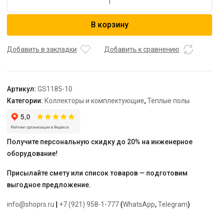
товара
Geschaften
В корзину
коллектор
из
нерж.ст.
Добавить в закладки
Добавить к сравнению
10
выходов,
евроконус
Артикул:
GS1185-10
3/4"
Категории:
Коллекторы и комплектующие
,
Теплые полы
с
расходомерами
Получите персональную скидку до 20% на инженерное
оборудование!
Присылайте смету или список товаров — подготовим
выгодное предложение.
info@shoprs.ru
|
+7 (921) 958-1-777
(
WhatsApp
,
Telegram
)