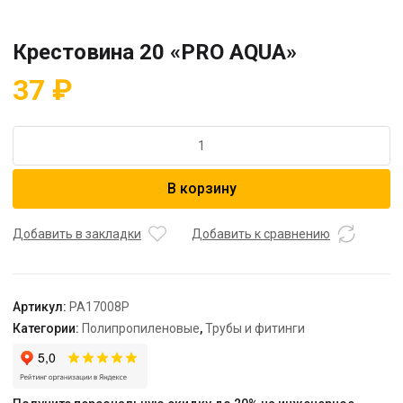
Крестовина 20 «PRO AQUA»
37
₽
Количество
товара
Крестовина
В корзину
20
"PRO
AQUA"
Добавить в закладки
Добавить к сравнению
Артикул:
PA17008P
Категории:
Полипропиленовые
,
Трубы и фитинги