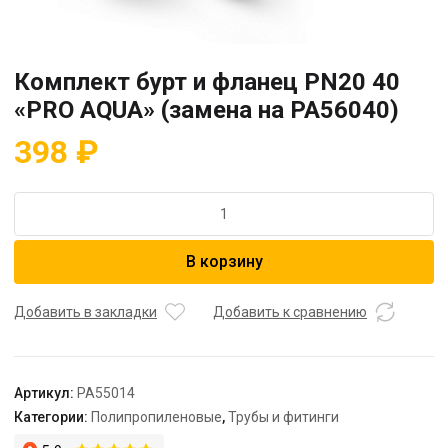
Комплект бурт и фланец PN20 40
«PRO AQUA» (замена на PA56040)
398
₽
Количество
товара
Комплект
В корзину
бурт
и
фланец
Добавить в закладки
Добавить к сравнению
PN20
40
"PRO
Артикул:
PA55014
AQUA"
Категории:
Полипропиленовые
,
Трубы и фитинги
(замена
на