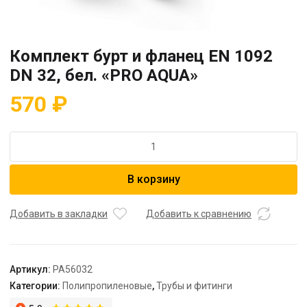
Комплект бурт и фланец EN 1092
DN 32, бел. «PRO AQUA»
570
₽
Количество
товара
Комплект
В корзину
бурт
и
фланец
Добавить в закладки
Добавить к сравнению
EN
1092
DN
Артикул:
PA56032
32,
Категории:
Полипропиленовые
,
Трубы и фитинги
бел.
"PRO