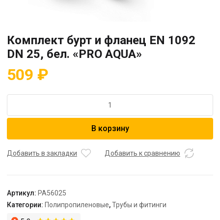
Комплект бурт и фланец EN 1092
DN 25, бел. «PRO AQUA»
509
₽
Количество
товара
Комплект
В корзину
бурт
и
фланец
Добавить в закладки
Добавить к сравнению
EN
1092
DN
Артикул:
PA56025
25,
Категории:
Полипропиленовые
,
Трубы и фитинги
бел.
"PRO