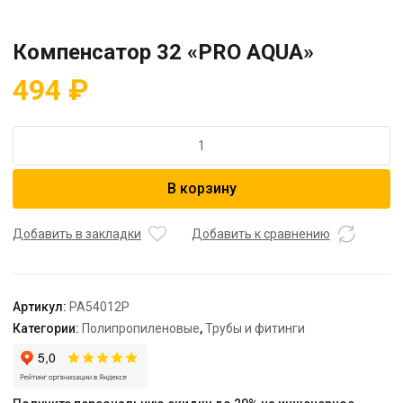
Компенсатор 32 «PRO AQUA»
494
₽
Количество
товара
Компенсатор
В корзину
32
"PRO
AQUA"
Добавить в закладки
Добавить к сравнению
Артикул:
PA54012P
Категории:
Полипропиленовые
,
Трубы и фитинги