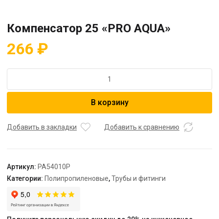
Компенсатор 25 «PRO AQUA»
266
₽
Количество
товара
Компенсатор
В корзину
25
"PRO
AQUA"
Добавить в закладки
Добавить к сравнению
Артикул:
PA54010P
Категории:
Полипропиленовые
,
Трубы и фитинги