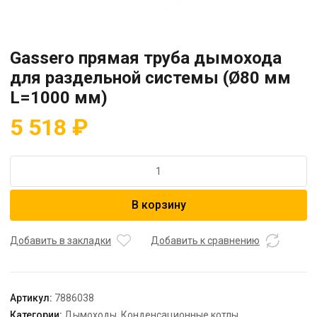
Gassero прямая труба дымохода
для раздельной системы (Ø80 мм
L=1000 мм)
5 518
₽
Количество
товара
Gassero
В корзину
прямая
труба
дымохода
Добавить в закладки
Добавить к сравнению
для
раздельной
системы
Артикул:
7886038
(Ø80
Категории:
Дымоходы
,
Конденсационные котлы
,