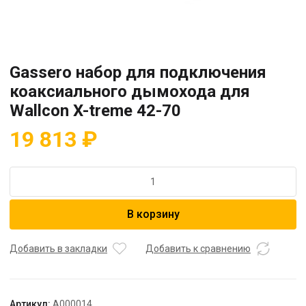
Gassero набор для подключения
коаксиального дымохода для
Wallcon X-treme 42-70
19 813
₽
Количество
товара
Gassero
В корзину
набор
для
подключения
Добавить в закладки
Добавить к сравнению
коаксиального
дымохода
для
Артикул:
A000014