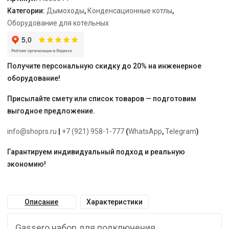
Wallcon
Категории:
Дымоходы
,
Конденсационные котлы
,
X-
Оборудование для котельных
treme
42-
70
Получите персональную скидку до 20% на инженерное
оборудование!
Присылайте смету или список товаров — подготовим
выгодное предложение.
info@shoprs.ru
|
+7 (921) 958-1-777
(
WhatsApp
,
Telegram
)
Гарантируем индивидуальный подход и реальную
экономию!
Описание
Характеристики
Gassero набор для подключения