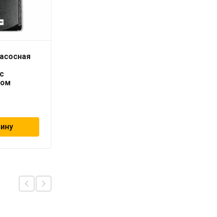
насосная
Стабилизатор
напряжения IS1000
с
«Штиль» (1 кВА / 0,8
дом
кВт)
14 540
₽
зину
В корзину