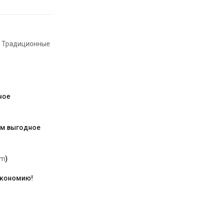
,
Традиционные
ное
им выгодное
am
)
экономию!