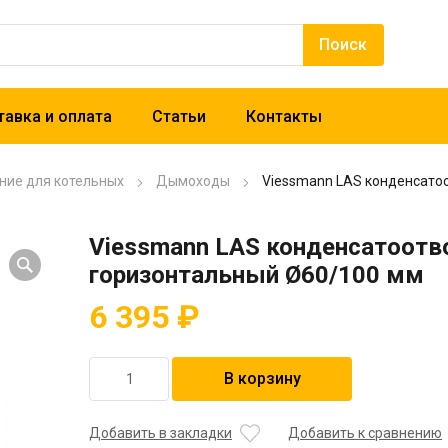
авка и оплата
Статьи
Контакты
ние для котельных
Дымоходы
Viessmann LAS конденсато
Viessmann LAS конденсатоотв
горизонтальный Ø60/100 мм
6 395
₽
Количество
В корзину
товара
Viessmann
LAS
Добавить в закладки
Добавить к сравнению