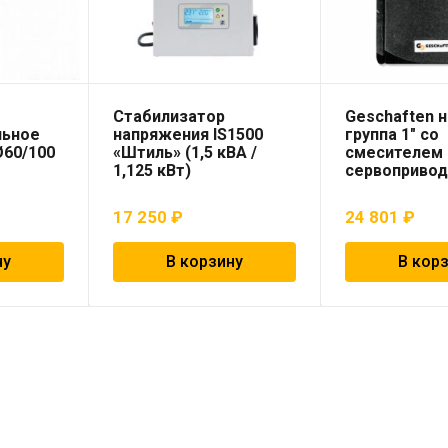
Стабилизатор
Geschaften 
льное
напряжения IS1500
группа 1″ со
Ø60/100
«Штиль» (1,5 кВА /
смесителем 
1,125 кВт)
сервоприво
17 250
₽
24 801
₽
ну
В корзину
В кор