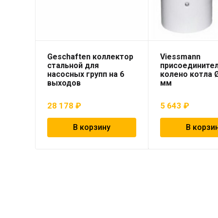
Geschaften коллектор
Viessmann
стальной для
присоедините
насосных групп на 6
колено котла 
выходов
мм
28 178
₽
5 643
₽
В корзину
В корзи