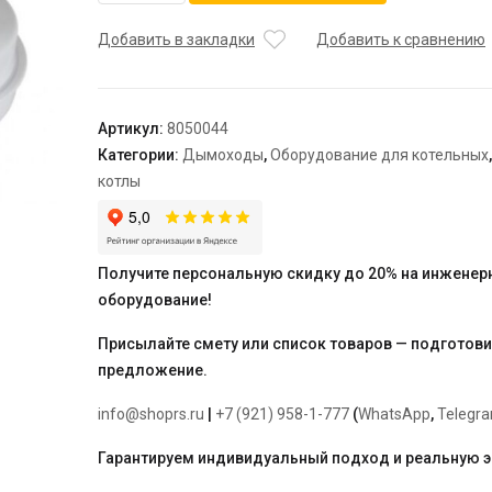
Viessmann
присоединительный
Добавить в закладки
Добавить к сравнению
элемент
котла
параллельный
Артикул:
8050044
Ø60/100
Категории:
Дымоходы
,
Оборудование для котельных
-
котлы
80/80
мм
(аналог
7194859)
Получите персональную скидку до 20% на инженер
оборудование!
Присылайте смету или список товаров — подготов
предложение.
info@shoprs.ru
|
+7 (921) 958-1-777
(
WhatsApp
,
Telegr
Гарантируем индивидуальный подход и реальную 