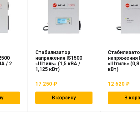
Стабилизатор
Стабилизат
2500
напряжения IS1500
напряжения 
А / 2
«Штиль» (1,5 кВА /
«Штиль» (0,8 
1,125 кВт)
кВт)
17 250
₽
12 620
₽
ну
В корзину
В кор