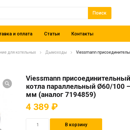
авка и оплата
Статьи
Контакты
ние для котельных
Дымоходы
Viessmann присоединитель
Viessmann присоединительный
котла параллельный Ø60/100 
мм (аналог 7194859)
4 389
₽
Количество
В корзину
товара