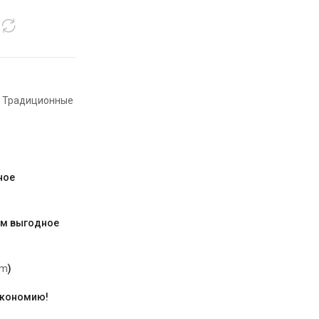
,
Традиционные
ное
им выгодное
am
)
экономию!