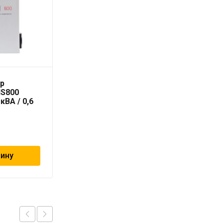
ор
Geschaften насосная
IS800
группа 1″ с
кВА / 0,6
термостатическим
клапаном
19 684
₽
зину
В корзину