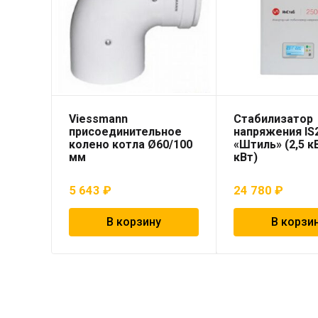
Viessmann
Стабилизатор
присоединительное
напряжения IS
колено котла Ø60/100
«Штиль» (2,5 кВ
мм
кВт)
5 643
₽
24 780
₽
В корзину
В корзи