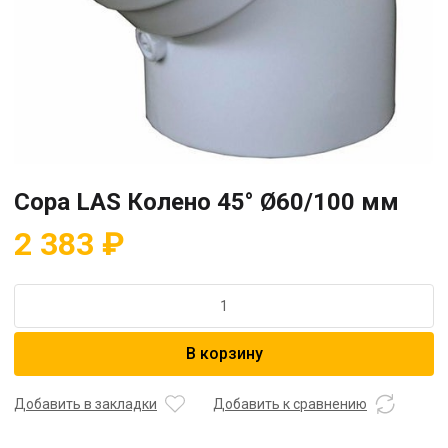
Copa LAS Колено 45° Ø60/100 мм
2 383
₽
Количество
товара
Copa
В корзину
LAS
Колено
45°
Добавить в закладки
Добавить к сравнению
Ø60/100