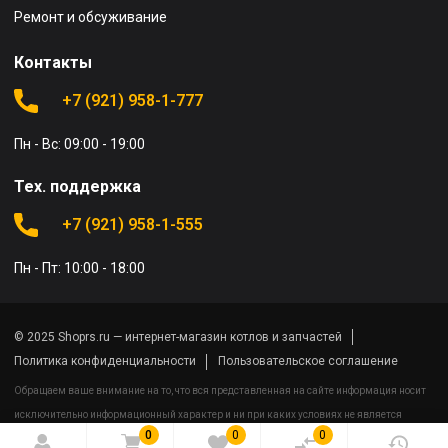
Ремонт и обсуживание
Контакты
+7 (921) 958-1-777
Пн - Вс: 09:00 - 19:00
Тех. поддержка
+7 (921) 958-1-555
Пн - Пт: 10:00 - 18:00
© 2025 Shoprs.ru — интернет-магазин котлов и запчастей
Политика конфиденциальности
Пользовательское соглашение
Обращаем ваше внимание на то, что вся представленная на сайте информация носит
исключительно информационный характер и ни при каких условиях не является
0
0
0
публичной офертой определяемой положениями Статьи 437(2) Гражданского кодекса