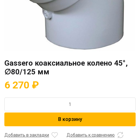
Gassero коаксиальное колено 45°,
∅80/125 мм
6 270
₽
Количество
товара
Gassero
В корзину
коаксиальное
колено
45°,
Добавить в закладки
Добавить к сравнению