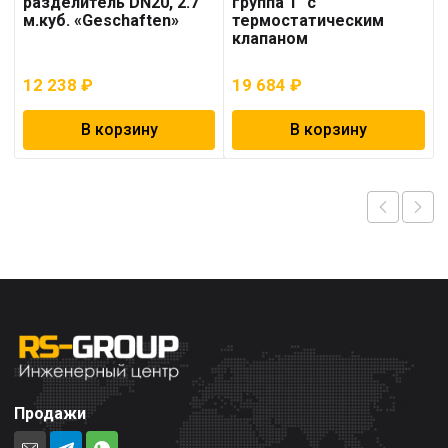
разделитель DN20, 2.7
группа 1″ с
м.куб. «Geschaften»
термостатическим
клапаном
12 238
₽
19 684
₽
В корзину
В корзину
Продажи