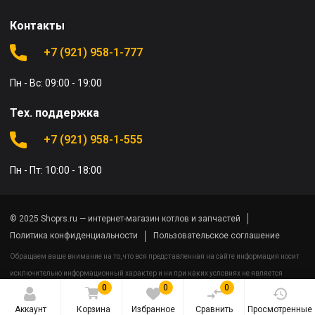
Контакты
+7 (921) 958-1-777
Пн - Вс: 09:00 - 19:00
Тех. поддержка
+7 (921) 958-1-555
Пн - Пт: 10:00 - 18:00
© 2025 Shoprs.ru — интернет-магазин котлов и запчастей
Политика конфиденциальности
Пользовательское соглашение
Обращаем ваше внимание на то, что вся представленная на сайте информация носит
исключительно информационный характер и ни при каких условиях не является
0
0
0
публичной офертой определяемой положениями Статьи 437(2) Гражданского кодекса
Российской Федерации.
Аккаунт
Корзина
Избранное
Сравнить
Просмотренные