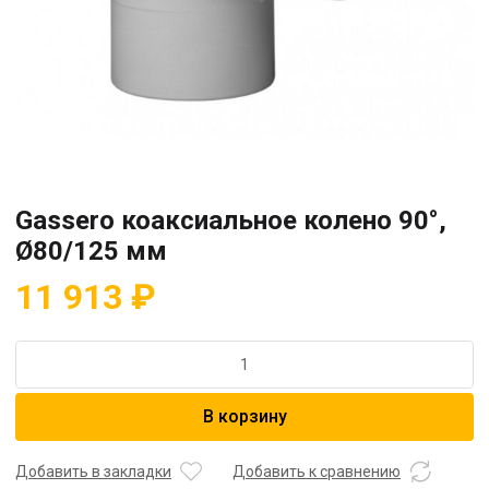
Gassero коаксиальное колено 90°,
Ø80/125 мм
11 913
₽
Количество
товара
Gassero
В корзину
коаксиальное
колено
90°,
Добавить в закладки
Добавить к сравнению