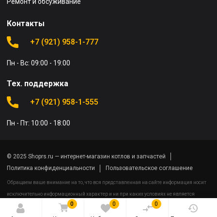
Ремонт и обсуживание
Контакты
+7 (921) 958-1-777
Пн - Вс: 09:00 - 19:00
Тех. поддержка
+7 (921) 958-1-555
Пн - Пт: 10:00 - 18:00
© 2025 Shoprs.ru — интернет-магазин котлов и запчастей
Политика конфиденциальности
Пользовательское соглашение
Обращаем ваше внимание на то, что вся представленная на сайте информация носит
исключительно информационный характер и ни при каких условиях не является
0
0
0
публичной офертой определяемой положениями Статьи 437(2) Гражданского кодекса