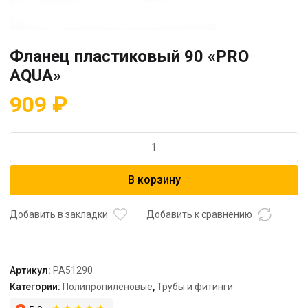
Фланец пластиковый 90 «PRO
AQUA»
909
₽
Количество
товара
Фланец
В корзину
пластиковый
90
"PRO
Добавить в закладки
Добавить к сравнению
AQUA"
Артикул:
PA51290
Категории:
Полипропиленовые
,
Трубы и фитинги