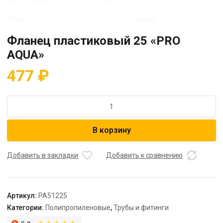
Фланец пластиковый 25 «PRO
AQUA»
477
₽
Количество
товара
Фланец
В корзину
пластиковый
25
"PRO
Добавить в закладки
Добавить к сравнению
AQUA"
Артикул:
PA51225
Категории:
Полипропиленовые
,
Трубы и фитинги