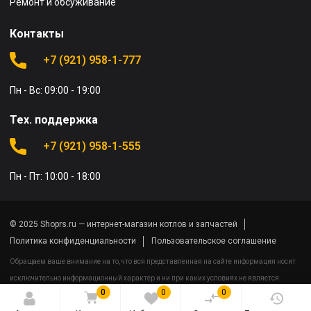
Ремонт и обсуживание
Контакты
+7 (921) 958-1-777
Пн - Вс: 09:00 - 19:00
Тех. поддержка
+7 (921) 958-1-555
Пн - Пт: 10:00 - 18:00
© 2025 Shoprs.ru — интернет-магазин котлов и запчастей
Политика конфиденциальности
Пользовательское соглашение
Обращаем ваше внимание на то, что вся представленная на сайте информация носит
исключительно информационный характер и ни при каких условиях не является
0
0
0
публичной офертой определяемой положениями Статьи 437(2) Гражданского кодекса