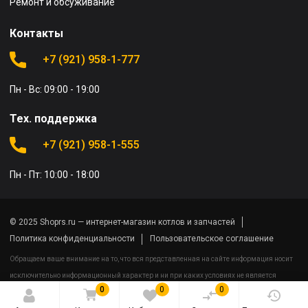
Ремонт и обсуживание
Контакты
+7 (921) 958-1-777
Пн - Вс: 09:00 - 19:00
Тех. поддержка
+7 (921) 958-1-555
Пн - Пт: 10:00 - 18:00
© 2025 Shoprs.ru — интернет-магазин котлов и запчастей
Политика конфиденциальности
Пользовательское соглашение
Обращаем ваше внимание на то, что вся представленная на сайте информация носит
исключительно информационный характер и ни при каких условиях не является
0
0
0
публичной офертой определяемой положениями Статьи 437(2) Гражданского кодекса