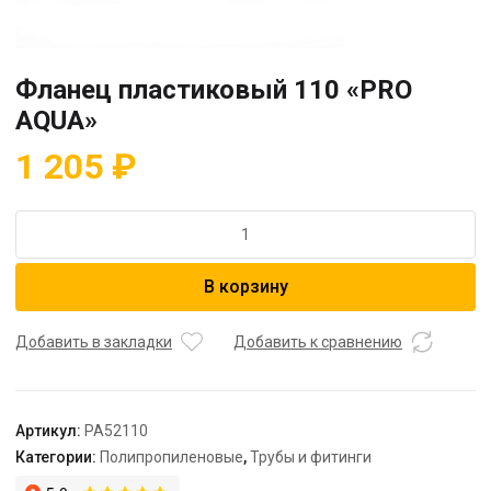
Фланец пластиковый 110 «PRO
AQUA»
1 205
₽
Количество
товара
Фланец
В корзину
пластиковый
110
"PRO
Добавить в закладки
Добавить к сравнению
AQUA"
Артикул:
PA52110
Категории:
Полипропиленовые
,
Трубы и фитинги