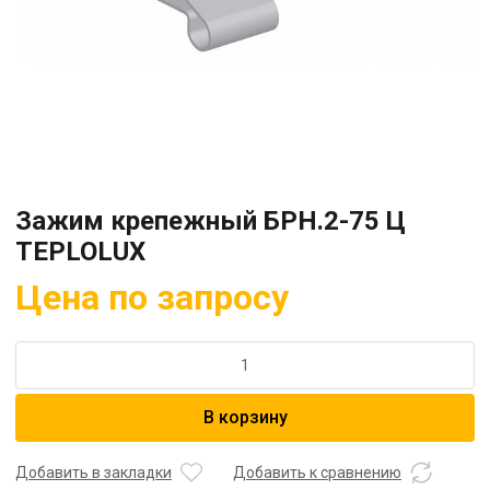
Зажим крепежный БРН.2-75 Ц
TEPLOLUX
Цена по запросу
Количество
товара
Зажим
В корзину
крепежный
БРН.2-
75
Добавить в закладки
Добавить к сравнению