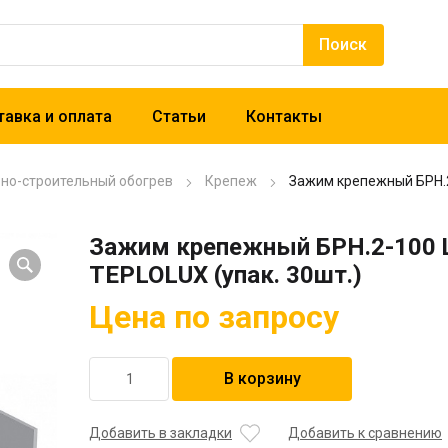
авка и оплата
Статьи
Контакты
рно-строительный обогрев
Крепеж
Зажим крепежный БРН.2
Зажим крепежный БРН.2-100 
TEPLOLUX (упак. 30шт.)
Цена по запросу
Количество
В корзину
товара
Зажим
крепежный
Добавить в закладки
Добавить к сравнению