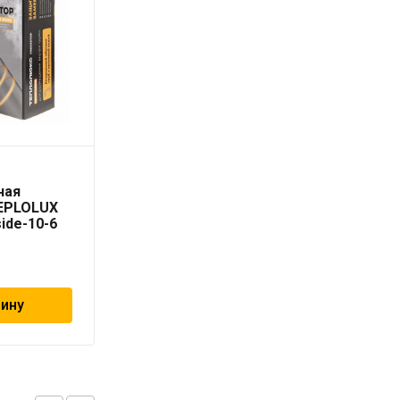
Секция
ная
нагревательная
TEPLOLUX
кабельная TEPLOLUX
side-10-6
Freezstop outside-16A-
3
3 205
₽
зину
В корзину