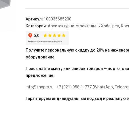
БРН.2-
100
Ц
Артикул:
100035685200
TEPLOLUX
Категории:
Архитектурно-строительный обогрев
,
Кре
(упак.
30шт.)
Получите персональную скидку до 20% на инженер
оборудование!
Присылайте смету или список товаров — подготов
предложение.
info@shoprs.ru
|
+7 (921) 958-1-777
(
WhatsApp
,
Telegr
Гарантируем индивидуальный подход и реальную 