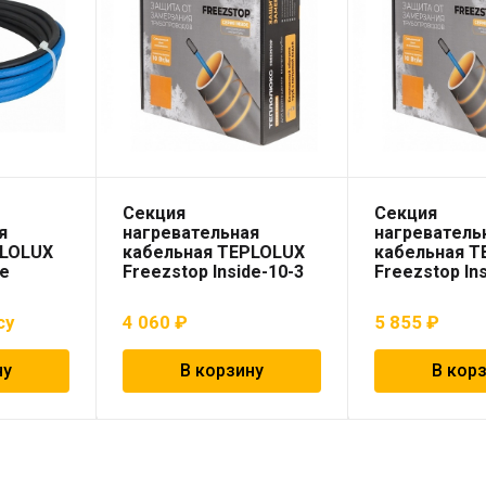
Секция
Секция
я
нагревательная
нагреватель
PLOLUX
кабельная TEPLOLUX
кабельная 
de
Freezstop Inside-10-3
Freezstop In
су
4 060
₽
5 855
₽
ну
В корзину
В кор