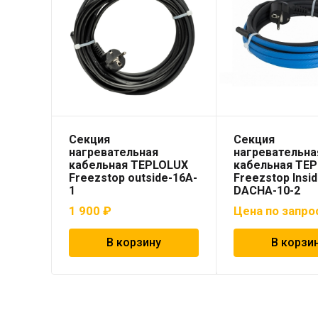
Секция
Секция
нагревательная
нагревательна
кабельная TEPLOLUX
кабельная TE
Freezstop outside-16A-
Freezstop Insi
1
DACHA-10-2
1 900
₽
Цена по запро
В корзину
В корзи