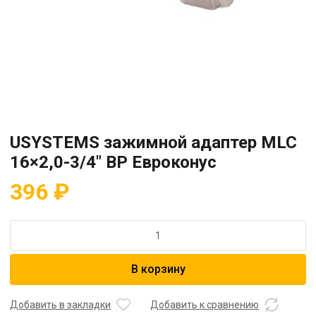
USYSTEMS зажимной адаптер MLC
16×2,0-3/4″ ВР Евроконус
396
₽
Количество
товара
USYSTEMS
В корзину
зажимной
адаптер
MLC
Добавить в закладки
Добавить к сравнению