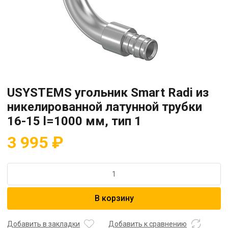
USYSTEMS угольник Smart Radi из
никелированной латунной трубки
16-15 l=1000 мм, тип 1
3 995
₽
Количество
товара
USYSTEMS
В корзину
угольник
Smart
Radi
Добавить в закладки
Добавить к сравнению