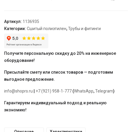
из
никелированной
латунной
Артикул:
1136935
трубки
Категории:
Сшитый полиэтилен
,
Трубы и фитинги
16-
15
l=1000
мм,
Получите персональную скидку до 20% на инженерное
тип
оборудование!
1
Присылайте смету или список товаров — подготовим
выгодное предложение.
info@shoprs.ru
|
+7 (921) 958-1-777
(
WhatsApp
,
Telegram
)
Гарантируем индивидуальный подход и реальную
экономию!
Описание
Характеристики