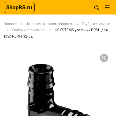
Главная
Интернет-магазин shoprs.ru
Трубы и фитинги
Сшитый полиэтилен
USYSTEMS угольник PPSU для
труб PE-Xa 32-32