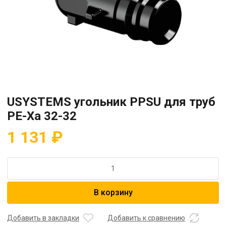
USYSTEMS угольник PPSU для труб
PE-Xa 32-32
1 131
₽
Количество
товара
USYSTEMS
В корзину
угольник
PPSU
для
Добавить в закладки
Добавить к сравнению