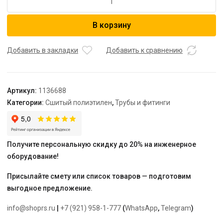
товара
USYSTEMS
В корзину
труба
Radi
Pipe
Добавить в закладки
Добавить к сравнению
PN10
32x4,4
в
Артикул:
1136688
теплоизоляции
Категории:
Сшитый полиэтилен
,
Трубы и фитинги
6
мм
красной
бухта
Получите персональную скидку до 20% на инженерное
25
оборудование!
м
Присылайте смету или список товаров — подготовим
выгодное предложение.
info@shoprs.ru
|
+7 (921) 958-1-777
(
WhatsApp
,
Telegram
)