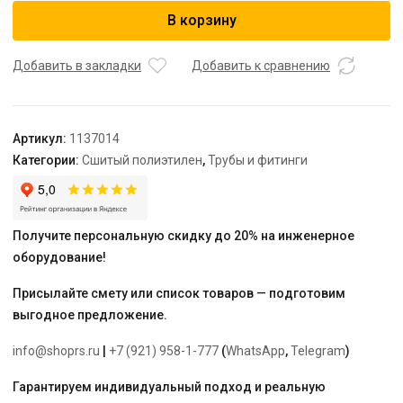
USYSTEMS
В корзину
труба
Radi
Pipe
Добавить в закладки
Добавить к сравнению
белая
PN10
32x4,4
Артикул:
1137014
бухта
Категории:
Сшитый полиэтилен
,
Трубы и фитинги
50
м
Получите персональную скидку до 20% на инженерное
оборудование!
Присылайте смету или список товаров — подготовим
выгодное предложение.
info@shoprs.ru
|
+7 (921) 958-1-777
(
WhatsApp
,
Telegram
)
Гарантируем индивидуальный подход и реальную