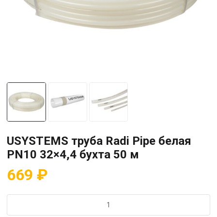
USYSTEMS труба Radi Pipe белая
PN10 32×4,4 бухта 50 м
669
₽
Количество
товара