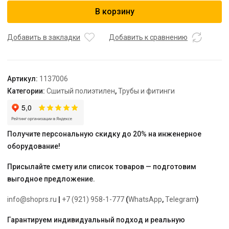
USYSTEMS
В корзину
труба
Radi
Pipe
Добавить в закладки
Добавить к сравнению
белая
PN10
16x2,2
Артикул:
1137006
бухта
Категории:
Сшитый полиэтилен
,
Трубы и фитинги
400
м
Получите персональную скидку до 20% на инженерное
оборудование!
Присылайте смету или список товаров — подготовим
выгодное предложение.
info@shoprs.ru
|
+7 (921) 958-1-777
(
WhatsApp
,
Telegram
)
Гарантируем индивидуальный подход и реальную