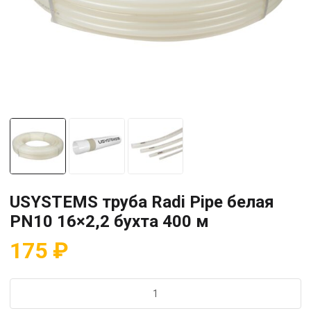
USYSTEMS труба Radi Pipe белая
PN10 16×2,2 бухта 400 м
175
₽
Количество
товара