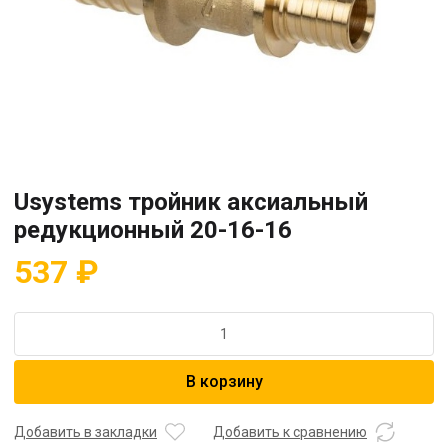
Usystems тройник аксиальный
редукционный 20-16-16
537
₽
Количество
товара
Usystems
В корзину
тройник
аксиальный
редукционный
Добавить в закладки
Добавить к сравнению