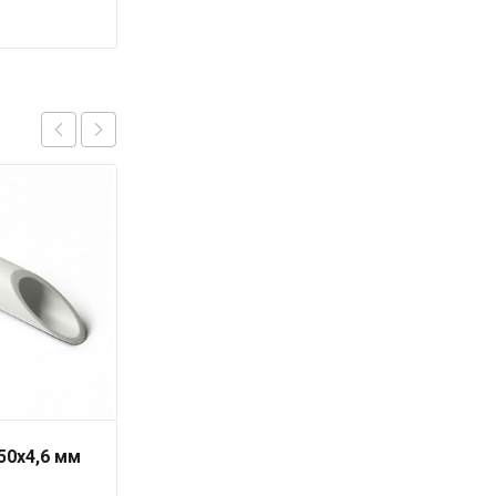
50х4,6 мм
Труба PN10 40 x 3,7
серая «PRO AQUA» для