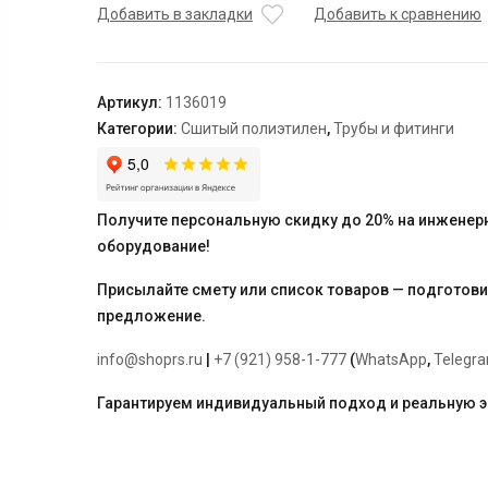
штуцер
Добавить в закладки
Добавить к сравнению
с
внутренней
резьбой
Артикул:
1136019
латунный
Категории:
Сшитый полиэтилен
,
Трубы и фитинги
для
труб
PE-
Xa
Получите персональную скидку до 20% на инженер
32-
оборудование!
G1"
ВР,
Присылайте смету или список товаров — подготов
тип
предложение.
2
info@shoprs.ru
|
+7 (921) 958-1-777
(
WhatsApp
,
Telegr
Гарантируем индивидуальный подход и реальную 