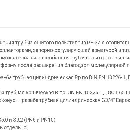
ния труб из сшитого полиэтилена PE-Xa с отопител
ллекторами, запорно-регулирующей арматурой и т.п.
ом основана на способности труб из сшитого полиэти
 форму после расширения благодаря молекулярной п
езьба трубная цилиндрическая Rp по DIN EN 10226-1,
а трубная коническая R по DIN EN 10226-1, ГОСТ 6211
оконус — резьба трубная цилиндрическая G3/4“ Евро
,0 и S3,2 (PN6 и PN10).
ь отдельно.