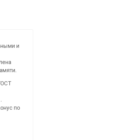
ьными и
лена
амяти.
 ГОСТ
.
конус по