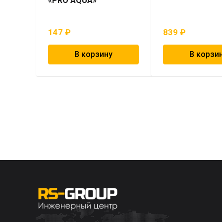
«PRO AQUA»
147
₽
839
₽
В корзину
В корзи