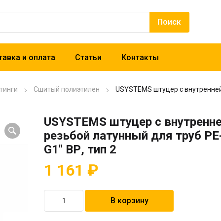
авка и оплата
Статьи
Контакты
тинги
Сшитый полиэтилен
USYSTEMS штуцер с внутренней 
USYSTEMS штуцер с внутренн
резьбой латунный для труб PE
G1″ ВР, тип 2
1 161
₽
Количество
В корзину
товара
USYSTEMS