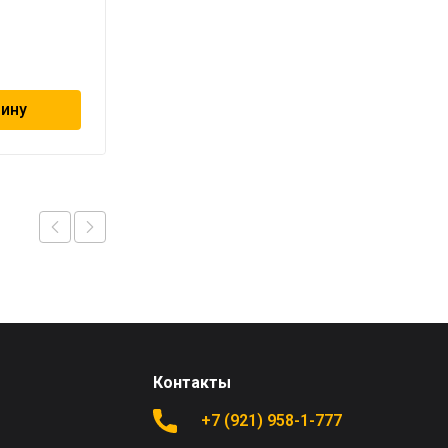
холодной воды
257
₽
зину
В корзину
Контакты
+7 (921) 958-1-777