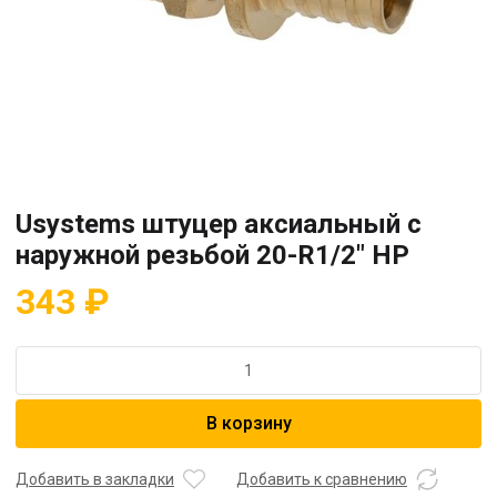
Usystems штуцер аксиальный с
наружной резьбой 20-R1/2″ НР
343
₽
Количество
товара
Usystems
В корзину
штуцер
аксиальный
с
Добавить в закладки
Добавить к сравнению