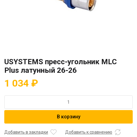
USYSTEMS пресс-угольник MLC
Plus латунный 26-26
1 034
₽
Количество
товара
USYSTEMS
В корзину
пресс-
угольник
MLC
Добавить в закладки
Добавить к сравнению