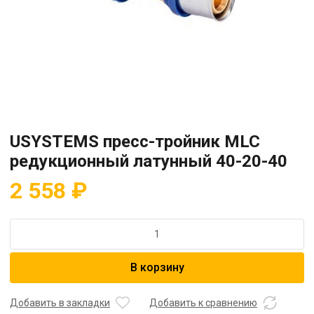
USYSTEMS пресс-тройник MLC
редукционный латунный 40-20-40
2 558
₽
Количество
товара
USYSTEMS
В корзину
пресс-
тройник
MLC
Добавить в закладки
Добавить к сравнению