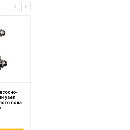
насосно-
Geschaften коллектор
й узел
из нерж.ст. 9 выходов,
лого пола
евроконус 3/4″ с
.
расходомерами
23 120
₽