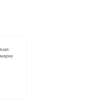
йная:
 марки