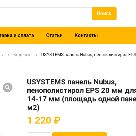
авка и оплата
Статьи
Контакты
лы
Водяные
USYSTEMS панель Nubus, пенополистирол EPS 
USYSTEMS панель Nubus,
пенополистирол EPS 20 мм дл
14-17 мм (площадь одной пане
м2)
1 220
₽
Количество