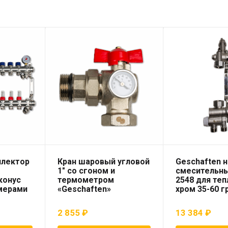
ллектор
Кран шаровый угловой
Geschaften 
1″ со сгоном и
смесительны
конус
термометром
2548 для теп
омерами
«Geschaften»
хром 35-60 гр
2 855
₽
13 384
₽