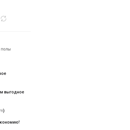
 полы
ное
им выгодное
am
)
экономию!