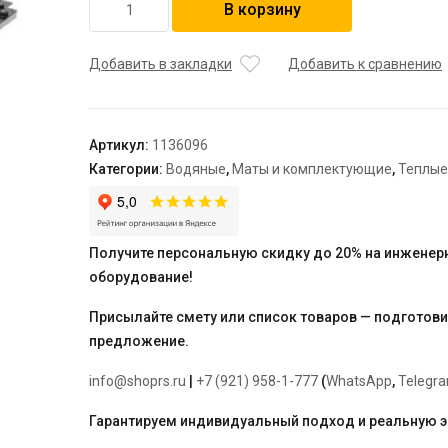
В корзину
товара
USYSTEMS
панель
Добавить в закладки
Добавить к сравнению
Nubus,
пенополистирол
EPS
Артикул:
1136096
20
Категории:
Водяные
,
Маты и комплектующие
,
Теплые
мм
для
труб
14-
Получите персональную скидку до 20% на инженер
17
оборудование!
мм
(площадь
Присылайте смету или список товаров — подготов
одной
предложение.
панели
0,88
info@shoprs.ru
|
+7 (921) 958-1-777
(
WhatsApp
,
Telegr
м2)
Гарантируем индивидуальный подход и реальную 